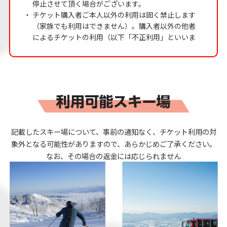
停止させて頂く場合がございます。
・
チケット購入者ご本人以外の利用は固く禁止します
（家族でも利用はできません）。購入者以外の他者
によるチケットの利用（以下「不正利用」といいま
す）が確認された場合、 当該チケットの購入者（以
下「違反者」といいます）は、チケット購入金額の3
倍に相当する違約金を、（公財）日本交通公社に対
し支払うものとします。
・
不正利用が確認された場合、理由の如何を問わず、
違反者が有するチケットを直ちに無効化・没収し、
以後の違反者によるチケット購入を禁止します （過
去に不正利用を行った場合も、同様にチケット購入
記載したスキー場について、事前の通知なく、チケット利用の対
を禁止します）。
象外となる可能性がありますので、あらかじめご了承ください。
・
応募はyukiyama１IDにつき1回のみ（1人1回）とな
なお、その場合の返金には応じられません
ります（重複応募が発覚した場合は応募を無効にさ
せていただきます。）
・
スキー場ごとの利用回数制限はございません。
※
チケットはインターネット接続状態でスマートフォ
ン画面に表示させてご利用ください。スクリーンシ
ョットや印刷ではご利用できません。
※
フィーチャーフォン、タブレット端末ではご利用で