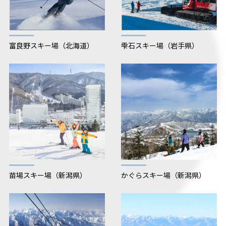
きません。
・
チケット購入後、お客様ご自身の都合による返金に
ついては、シーズン中1度もスキー場を利用しなかっ
た場合等も含め、いかなる理由があっても応じませ
富良野スキー場（北海道）
雫石スキー場（岩手県）
ん。
・
シーズン中、小雪や感染症の影響等、コントロール
できない要因により一部のスキー場で営業期間の短
縮等が発生する可能性がありますが、その場合の返
金には応じません。
・
各スキー場の営業開始日が2025年12月19日(金)より
遅い場合は、営業開始次第ご利用可能です。また、
営業期間は降雪その他の事由により、当初予定の営
業開始日から変更となる場合がございます。詳しく
は各スキー場のHP等から確認ください。
・
白馬五竜については、エイブル白馬五竜&HAKUBA4
苗場スキー場（新潟県）
かぐらスキー場（新潟県）
7の共通リフト券となります。
・
スキー場によって除外日が設定されております。以
下のスキー場ではモニターチケットの除外日となり
利用できませんのでご了承ください。
【25年度除外日】