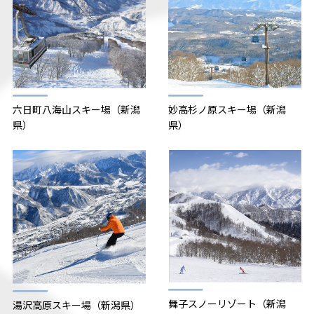
富良野スキー場・雫石スキー場・かぐらスキー場・
妙高杉ノ原スキー場：2025.12/27～2026.1/4
苗場スキー場・六日町八海山スキー場：2025.12/27
～2026.1/4・2026.1/10～1/11・2/21～22
志賀高原焼額山スキー場 ：2025.12/27～2026.1/3
軽井沢プリンスホテルスキー場：2025.12/27～2026.
1/5､1/10-12、1/31､2/1､2/7-8、2/14-15､2/21-23
六日町八海山スキー場（新潟
妙高杉ノ原スキー場（新潟
グランスノー奥伊吹： 2026年1月11日(日)～12日
県）
県）
（月・祝）・ 2026年2月11日(水・祝)・ 2026年2月2
2日(日)～23日（月・祝）
佐久スキーガーデンパラダ：2025.12/29～2026.1/
4・1/10～12・2/11・2/21～23
・
各スキー場、ナイター券は対象ではありません。
・
本調査に関するお問い合わせは、本モニター調査事
務局
（
1000monitor_support@googlegroups.com
）
までご連絡ください。各スキー場では受け付けてお
りせん。また質問時には必ずyukiyamaIDを記載くだ
さい。
・
お預かりした個人情報は（公財）日本交通公社の個
舞子スノーリゾート（新潟
湯沢高原スキー場（新潟県）