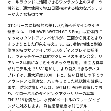
オールラウンドに活躍できるワンランク上のスポーツ
機能と、通常使用で約21日間持続する強力なバッテリ
ーが大きな特徴です。
GTシリーズに特徴的な美しい八角形デザインを引き
継ぎつつ、『HUAWEI WATCH GT 6 Pro』は立体的に
なったカウントアップベゼルが、正面から見るとより
すっきりとした印象を与えます。高い耐摩耗性と耐擦
傷性を持つサファイアガラスをディスプレイに採用
し、ウォッチケースは航空グレードのチタン合金、リ
アケースは肌になじむセラミックを採用。 画面占有率
が前モデル比で5.5%増加し、より没入できるディス
プレイは、最大輝度3000ニトと、強い日差しの下での
アウトドアに最適な、ハッキリとした視認性を確保し
ます。 防水防塵レベルは、5ATMとIP69を取得してお
り、グローバルのダイビングアクセサリーの基準
EN13319を満たし、水深40メートルのフリーダイビ
ングに対応します。 測位衛星精度は前モデル