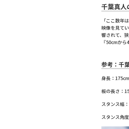
千葉真人
「ここ数年は
映像を見てい
響されて、狭
『50cmから
参考：千
身長：175c
板の長さ：15
スタンス幅：4
スタンス角度：