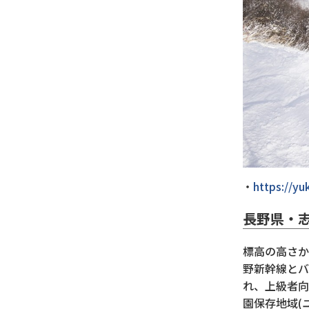
https://y
長野県・
標高の高さか
野新幹線とバ
れ、上級者向
園保存地域(