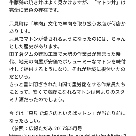
牛豚鶏の焼き丼はよく見かけますが、「マトン丼」は
完全に異色の存在です。
只見町は「羊肉」文化で羊肉を取り扱うお店が何店か
あります。
只見でマトンが愛されるようになったのには、ちゃん
とした歴史があります。
田子倉ダムの建設工事で大勢の作業員が集まった時
代、地元の肉屋が安価でボリューミーなマトンを味付
けして提供するようになり、それが地域に根付いたの
だという。
きっと雪に閉ざされた山間で重労働をする作業員たち
にとって、安くて満腹になれるマトンは何よりのスタ
ミナ源だったのでしょう。
今では「只見で焼き肉といえばマトン」が当たり前に
なったらしい。
（参照：広報ただみ 2017年5月号
https://www.town.tadami.lg.jp/publicity/publicity/2