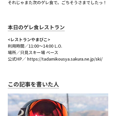
それじゃまた次のゲレ食で。ごちそうさまでしたっ！
本日のゲレ食レストラン
<
レストランやまびこ
>
利用時間／11:00～14:00 L.O.
場所／只見スキー場 ベース
公式HP／ https://tadamikousya.sakura.ne.jp/ski/
この記事を書いた人