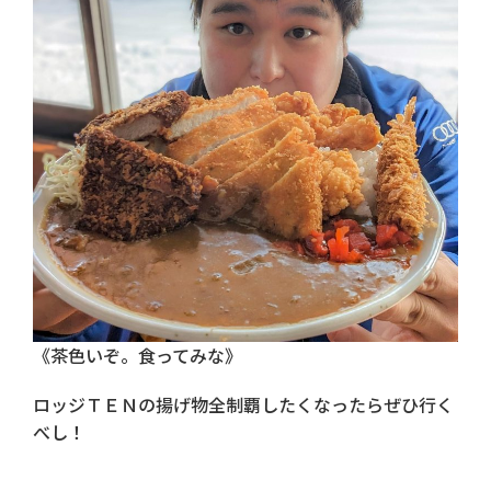
《茶色いぞ。食ってみな》
ロッジＴＥＮの揚げ物全制覇したくなったらぜひ行く
べし！