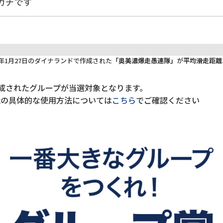
5年1月27日のダイナランドで作成された
「奥美濃爆走愚連隊」
が
平均滑走距離1
成されたグループが当選対象となります。
能の具体的な使用方法については
こちら
でご確認ください