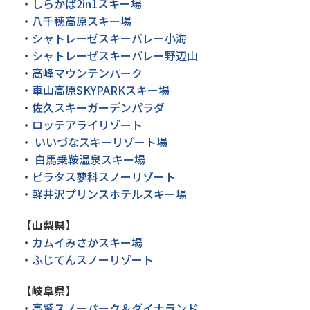
・
しらかば2in1スキー場
・
八千穂高原スキー場
・
シャトレーゼスキーバレー小海
・
シャトレーゼスキーバレー野辺山
・
高峰マウンテンパーク
・
車山高原SKYPARKスキー場
・
佐久スキーガーデンパラダ
・
ロッテアライリゾート
・
いいづなスキーリゾート場
・
白馬乗鞍温泉スキー場
・
ピラタス蓼科スノーリゾート
・
軽井沢プリンスホテルスキー場
【山梨県】
・
カムイみさかスキー場
・
ふじてんスノーリゾート
【岐阜県】
・
高鷲スノーパーク＆ダイナランド