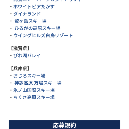
・
ホワイトピアたかす
・
ダイナランド
・
鷲ヶ岳スキー場
・
ひるがの高原スキー場
・
ウイングヒルズ白鳥リゾート
【滋賀県】
・
びわ湖バレイ
【兵庫県】
・
おじろスキー場
・
神鍋高原 万場スキー場
・
氷ノ山国際スキー場
・
ちくさ高原スキー場
応募規約