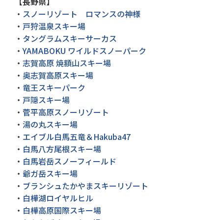
【長野県】
・
スノーリゾート ロマンスの神様
・
戸狩温泉スキー場
・
タングラムスキーサーカス
・
YAMABOKU ワイルドスノーパーク
・
志賀高原 焼額山スキー場
・
奥志賀高原スキー場
・
竜王スキーパーク
・
戸隠スキー場
・
菅平高原スノーリゾート
・
湯の丸スキー場
・
エイブル白馬五竜＆Hakuba47
・
白馬八方尾根スキー場
・
白馬岩岳スノーフィールド
・
爺ガ岳スキー場
・
ブランシュたかやまスキーリゾート
・
白樺湖ロイヤルヒル
・
白樺高原国際スキー場