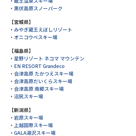
・
蔵王温泉スキー場
・
黒伏高原スノーパーク
【宮城県】
・
みやぎ蔵王えぼしリゾート
・
オニコウベスキー場
【福島県】
・
星野リゾート ネコマ マウンテン
・
EN RESORT Grandeco
・
会津高原 たかつえスキー場
・
会津高原だいくらスキー場
・
会津高原 南郷スキー場
・
沼尻スキー場
【新潟県】
・
岩原スキー場
・
上越国際スキー場
・
GALA湯沢スキー場